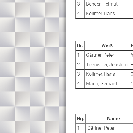
3
Bender, Helmut
4
Köllmer, Hans
Br.
Weiß
E
1
Gärtner, Peter
2
Trierweiler, Joachim
+
3
Köllmer, Hans
0
4
Mann, Gerhard
1
Rg.
Name
1
Gärtner Peter