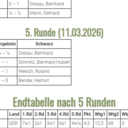
0 – 1
Giesau, Bernhard
½ – ½
Mann, Gerhard
5. Runde (11.03.2026)
rgebnis
Schwarz
½ – ½
Giesau, Bernhard
 – –
Schmitz, Bernhard Hubert
 – 1
Welsch, Roland
 – 0
Bender, Helmut
Endtabelle nach 5 Runden
Land
1.Rd
2.Rd
3.Rd
4.Rd
5.Rd
Pkt.
Wtg1
Wtg2
Wt
GER
7w1
2s1
3w1
6s1
4w½
4,5
12,5
68
0