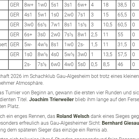
GER
8w+
1w0
5s1
3s1
6w+
4
18
38,5
0
GER
4s1
5w1
1s0
2w0
7s1
3
15
65,5
0
GER
3w0
6s½
7w1
8s1
1s½
3
10,5
60,5
0
GER
6s+
3s0
2w0
7s½
8w1
2,5
11
55
0
ert
GER
5w-
4w½
8s1
1w0
2s-
1,5
11
31,5
0
GER
1s0
8w½
4s0
5w½
3w0
1
13,5
57,5
0
2s-
7s½
6w0
4w0
5s0
0,5
8,5
46
0
chaft 2026 im Schachklub Gau‑Algesheim bot trotz eines kleinen
enehmer Atmosphäre.
s Turnier von Beginn an, gewann die ersten vier Runden und si
dienten Titel.
Joachim Trierweiler
blieb ihm lange auf den Ferse
en Platz.
sich ein enges Rennen, das
Roland Welsch
dank eines Sieges geg
esonders erfreulich aus Gau‑Algesheimer Sicht:
Bernhard Giesa
ng dem späteren Sieger das einzige ein Remis ab.