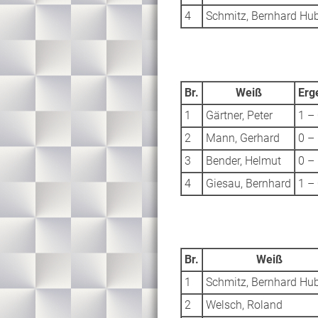
4
Schmitz, Bernhard Hub
Br.
Weiß
Erg
1
Gärtner, Peter
1 –
2
Mann, Gerhard
0 –
3
Bender, Helmut
0 –
4
Giesau, Bernhard
1 –
Br.
Weiß
1
Schmitz, Bernhard Hub
2
Welsch, Roland