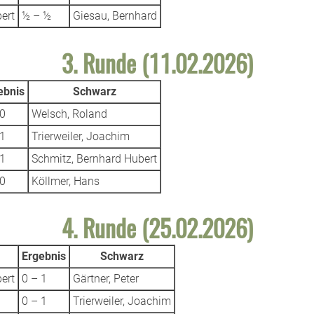
ert
½ – ½
Giesau, Bernhard
3. Runde (11.02.2026)
ebnis
Schwarz
 0
Welsch, Roland
 1
Trierweiler, Joachim
 1
Schmitz, Bernhard Hubert
 0
Köllmer, Hans
4. Runde (25.02.2026)
Ergebnis
Schwarz
ert
0 – 1
Gärtner, Peter
0 – 1
Trierweiler, Joachim