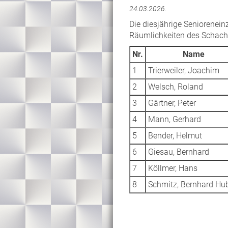
24.03.2026.
Die diesjährige Seniorenei
Räumlichkeiten des Schachk
Nr.
Name
1
Trierweiler, Joachim
2
Welsch, Roland
3
Gärtner, Peter
4
Mann, Gerhard
5
Bender, Helmut
6
Giesau, Bernhard
7
Köllmer, Hans
8
Schmitz, Bernhard Hub