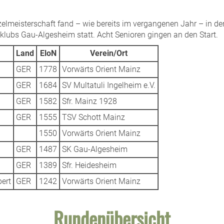
nzelmeisterschaft fand – wie bereits im vergangenen Jahr – in 
lubs Gau-Algesheim statt. Acht Senioren gingen an den Start.
Land
EloN
Verein/Ort
GER
1778
Vorwärts Orient Mainz
GER
1684
SV Multatuli Ingelheim e.V.
GER
1582
Sfr. Mainz 1928
GER
1555
TSV Schott Mainz
1550
Vorwärts Orient Mainz
GER
1487
SK Gau-Algesheim
GER
1389
Sfr. Heidesheim
ert
GER
1242
Vorwärts Orient Mainz
Rundenübersicht