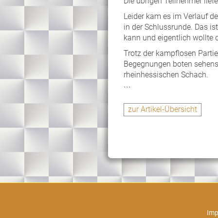
Die übrigen Teilnehmer lie
Leider kam es im Verlauf d
in der Schlussrunde. Das is
kann und eigentlich wollte d
Trotz der kampflosen Parti
Begegnungen boten sehensw
rheinhessischen Schach.
```
zur Artikel-Übersicht
Im