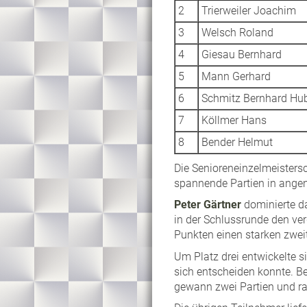
2
Trierweiler Joachim
3
Welsch Roland
4
Giesau Bernhard
5
Mann Gerhard
6
Schmitz Bernhard Hub
7
Köllmer Hans
8
Bender Helmut
Die Senioreneinzelmeisters
spannende Partien in ang
Peter Gärtner
dominierte da
in der Schlussrunde den ver
Punkten einen starken zweit
Um Platz drei entwickelte 
sich entscheiden konnte. B
gewann zwei Partien und ra