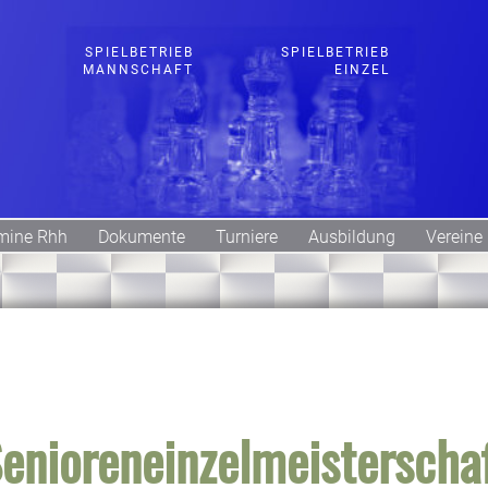
SPIELBETRIEB
SPIELBETRIEB
MANNSCHAFT
EINZEL
mine Rhh
Dokumente
Turniere
Ausbildung
Vereine
enioreneinzelmeisterscha