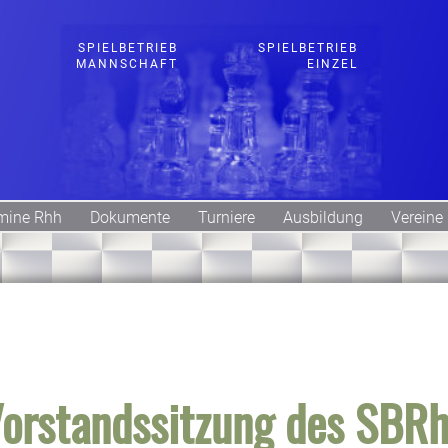
SPIELBETRIEB
SPIELBETRIEB
MANNSCHAFT
EINZEL
mine Rhh
Dokumente
Turniere
Ausbildung
Vereine
orstandssitzung des SBR