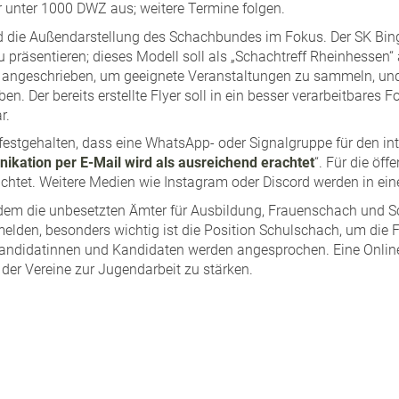
r unter 1000 DWZ aus; weitere Termine folgen.
d die Außendarstellung des Schachbundes im Fokus. Der SK Bing
 präsentieren; dieses Modell soll als „Schachtreff Rheinhessen“ 
 angeschrieben, um geeignete Veranstaltungen zu sammeln, und
n. Der bereits erstellte Flyer soll in ein besser verarbeitbares 
r.
stgehalten, dass eine WhatsApp- oder Signalgruppe für den in
ikation per E-Mail wird als ausreichend erachtet
“. Für die öf
htet. Weitere Medien wie Instagram oder Discord werden in eine
udem die unbesetzten Ämter für Ausbildung, Frauenschach und Sc
melden, besonders wichtig ist die Position Schulschach, um die
Kandidatinnen und Kandidaten werden angesprochen. Eine Onlin
der Vereine zur Jugendarbeit zu stärken.