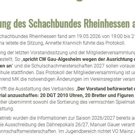
zung des Schachbundes Rheinhessen 
Schachbundes Rheinhessen fand am 19.05.2026 von 19:00 bis 2
a leitete die Sitzung, Annette Krannich führte das Protokoll.
ng der letzten Vorstandssitzung und der Mitgliederversammlun
tellt. So „
spricht CW Gau-Algesheim wegen der Ausrichtung 
en an
“ und die Schulschachmeisterschaften 2027 sollen voraus
le stattfinden. Das Protokoll der Mitgliederversammlung ist unt
ährend MK die notwendigen Änderungen im Vereinsregister veranl
rifft die Ausstattung des Verbandes: „
Der Vorstand befürwortet
rial anzuschaffen: 20 DGT 2010 Uhren, 20 Bretter und Figuren
stler übernimmt sowohl die Sortierung des vermischten Spielmate
attung.
trieb wurden die Informationen zur Saison 2026/2027 bereits an
die Ausschreibung des Dähnepokals 26/27, Manuel Gauer verant
annschaftsmeisterschaften. Im Jugendbereich richtet VO Mainz