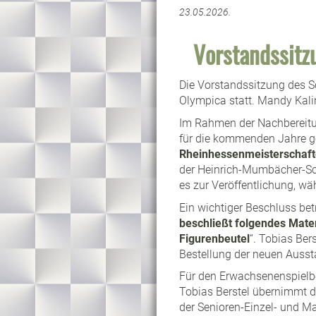
23.05.2026.
Vorstandssit
Die Vorstandssitzung des 
Olympica statt. Mandy Kalin
Im Rahmen der Nachbereitu
für die kommenden Jahre ges
Rheinhessenmeisterschaft
der Heinrich-Mumbächer-Schu
es zur Veröffentlichung, w
Ein wichtiger Beschluss bet
beschließt folgendes Mate
Figurenbeutel
“. Tobias Ber
Bestellung der neuen Ausst
Für den Erwachsenenspielbe
Tobias Berstel übernimmt 
der Senioren-Einzel- und M