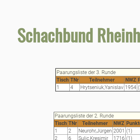
Schachbund Rheinh
Paarungsliste der 3. Runde
Tisch
TNr
Teilnehmer
NWZ
1
4
Hrytseniuk,Yanislav
1954
(
Paarungsliste der 2. Runde
Tisch
TNr
Teilnehmer
NWZ
Punkt
1
2
Neurohr,Jürgen
2001
(1)
2
6
Sulic,Kresimir
1716
(1)