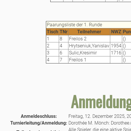
Paarungsliste der 1. Runde
Tisch
TNr
Teilnehmer
NWZ
Pun
1
8
Freilos 2
()
2
4
Hrytseniuk,Yanislav
1954
()
3
6
Sulic,Kresimir
1716
()
4
7
Freilos 1
()
Anmeldung
Anmeldeschluss:
Freitag, 12. Dezember 2025, 2
Turnierleitung/Anmeldung:
Dorothée M. Mönch: Dorothe
Alle Spieler, die eine aktive S